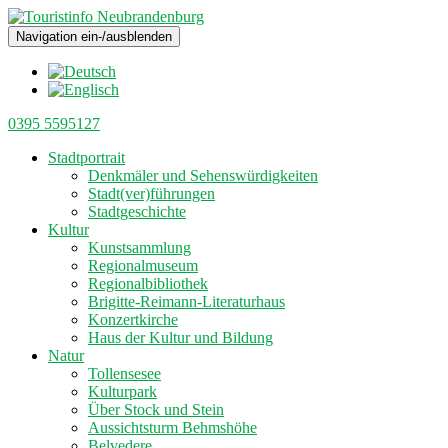
Navigation ein-/ausblenden
0395 5595127
Stadtportrait
Denkmäler und Sehenswürdigkeiten
Stadt(ver)führungen
Stadtgeschichte
Kultur
Kunstsammlung
Regionalmuseum
Regionalbibliothek
Brigitte-Reimann-Literaturhaus
Konzertkirche
Haus der Kultur und Bildung
Natur
Tollensesee
Kulturpark
Über Stock und Stein
Aussichtsturm Behmshöhe
Belvedere