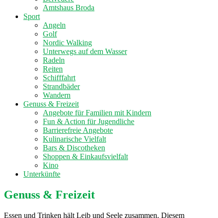
Amtshaus Broda
Sport
Angeln
Golf
Nordic Walking
Unterwegs auf dem Wasser
Radeln
Reiten
Schifffahrt
Strandbäder
Wandern
Genuss & Freizeit
Angebote für Familien mit Kindern
Fun & Action für Jugendliche
Barrierefreie Angebote
Kulinarische Vielfalt
Bars & Discotheken
Shoppen & Einkaufsvielfalt
Kino
Unterkünfte
Genuss & Freizeit
Essen und Trinken hält Leib und Seele zusammen. Diesem