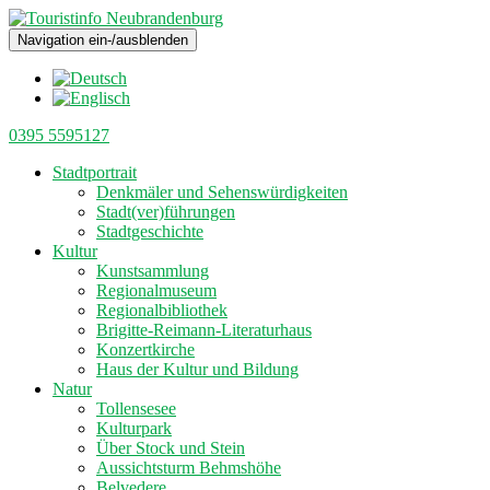
Navigation ein-/ausblenden
0395 5595127
Stadtportrait
Denkmäler und Sehenswürdigkeiten
Stadt(ver)führungen
Stadtgeschichte
Kultur
Kunstsammlung
Regionalmuseum
Regionalbibliothek
Brigitte-Reimann-Literaturhaus
Konzertkirche
Haus der Kultur und Bildung
Natur
Tollensesee
Kulturpark
Über Stock und Stein
Aussichtsturm Behmshöhe
Belvedere