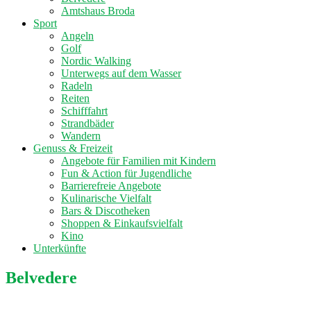
Amtshaus Broda
Sport
Angeln
Golf
Nordic Walking
Unterwegs auf dem Wasser
Radeln
Reiten
Schifffahrt
Strandbäder
Wandern
Genuss & Freizeit
Angebote für Familien mit Kindern
Fun & Action für Jugendliche
Barrierefreie Angebote
Kulinarische Vielfalt
Bars & Discotheken
Shoppen & Einkaufsvielfalt
Kino
Unterkünfte
Belvedere