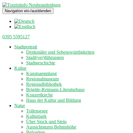
Navigation ein-/ausblenden
0395 5595127
Stadtportrait
Denkmäler und Sehenswürdigkeiten
Stadt(ver)führungen
Stadtgeschichte
Kultur
Kunstsammlung
Regionalmuseum
Regionalbibliothek
Brigitte-Reimann-Literaturhaus
Konzertkirche
Haus der Kultur und Bildung
Natur
Tollensesee
Kulturpark
Über Stock und Stein
Aussichtsturm Behmshöhe
Belvedere