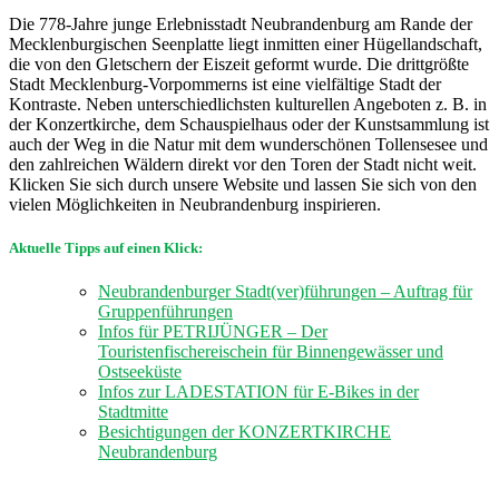
Die 778-Jahre junge Erlebnisstadt Neubrandenburg am Rande der
Mecklenburgischen Seenplatte liegt inmitten einer Hügellandschaft,
die von den Gletschern der Eiszeit geformt wurde. Die drittgrößte
Stadt Mecklenburg-Vorpommerns ist eine vielfältige Stadt der
Kontraste. Neben unterschiedlichsten kulturellen Angeboten z. B. in
der Konzertkirche, dem Schauspielhaus oder der Kunstsammlung ist
auch der Weg in die Natur mit dem wunderschönen Tollensesee und
den zahlreichen Wäldern direkt vor den Toren der Stadt nicht weit.
Klicken Sie sich durch unsere Website und lassen Sie sich von den
vielen Möglichkeiten in Neubrandenburg inspirieren.
Aktuelle Tipps auf einen Klick:
Neubrandenburger Stadt(ver)führungen – Auftrag für
Gruppenführungen
Infos für PETRIJÜNGER – Der
Touristenfischereischein für Binnengewässer und
Ostseeküste
Infos zur LADESTATION für E-Bikes in der
Stadtmitte
Besichtigungen der KONZERTKIRCHE
Neubrandenburg