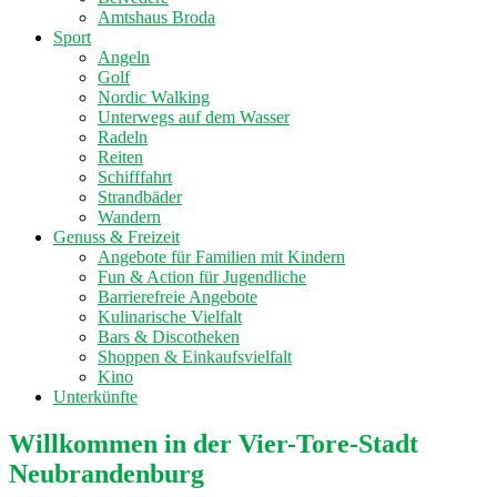
Amtshaus Broda
Sport
Angeln
Golf
Nordic Walking
Unterwegs auf dem Wasser
Radeln
Reiten
Schifffahrt
Strandbäder
Wandern
Genuss & Freizeit
Angebote für Familien mit Kindern
Fun & Action für Jugendliche
Barrierefreie Angebote
Kulinarische Vielfalt
Bars & Discotheken
Shoppen & Einkaufsvielfalt
Kino
Unterkünfte
Willkommen in der Vier-Tore-Stadt
Neubrandenburg